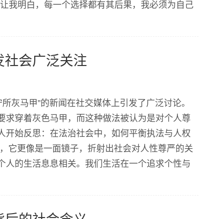
动让我明白，每一个选择都有其后果，我必须为自己
员都会参与到各种劳动中，从简单的清洁工作到复杂的
发社会广泛关注
守所灰马甲”的新闻在社交媒体上引发了广泛讨论。
要求穿着灰色马甲，而这种做法被认为是对个人尊
人开始反思：在法治社会中，如何平衡执法与人权
题，它更像是一面镜子，折射出社会对人性尊严的关
个人的生活息息相关。我们生活在一个追求个性与
的时刻，人的尊严也不应被忽视。 灰马甲背后的故