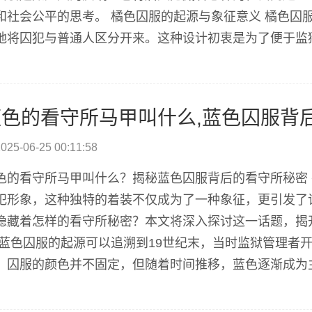
和社会公平的思考。 橘色囚服的起源与象征意义 橘色囚
地将囚犯与普通人区分开来。这种设计初衷是为了便于监
逐渐成为了一种象征，代表着犯罪、惩罚和社会边缘化。
改犯的服装多为灰色或蓝色，但随着社会的发展，橘...
蓝色的看守所马甲叫什么,蓝色囚服背
025-06-25 00:11:58
色的看守所马甲叫什么？揭秘蓝色囚服背后的看守所秘密
犯形象，这种独特的着装不仅成为了一种象征，更引发了
隐藏着怎样的看守所秘密？本文将深入探讨这一话题，揭
 蓝色囚服的起源可以追溯到19世纪末，当时监狱管理者
，囚服的颜色并不固定，但随着时间推移，蓝色逐渐成为
蓝”或“看守所蓝”，这种颜色不仅易于辨认，还能在一定
社会对监狱管理的态度变化。从最初的粗布囚...