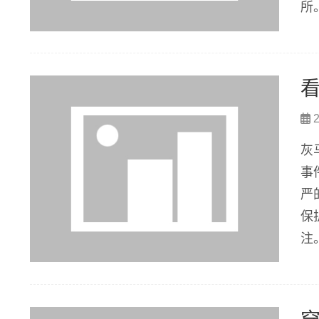
所
的
手
2
灰
事
严
保
注
自
事