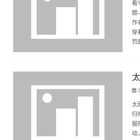
看
题
作
穿
罚
深
让
2
太
归
服
动