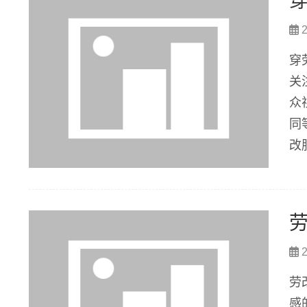
2
穿
关
众
同
改
现
现
2
劳
感