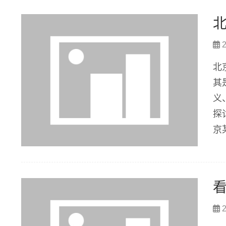
2
北
其
义
探
京
是
被
2