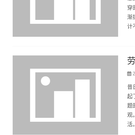
穿
渐
计
却
迷
2
昔
起
题
观
活
的