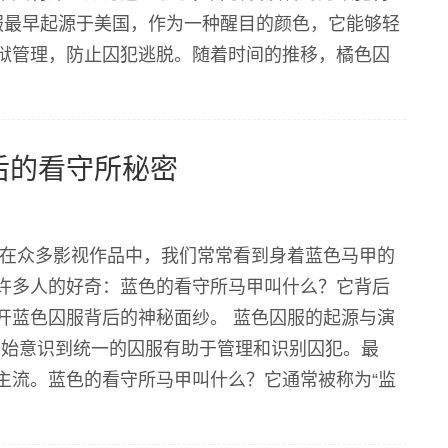
服最早起源于美国，作为一种醒目的颜色，它能够轻
狱管理，防止囚犯逃脱。随着时间的推移，橘色囚
 在中国，橘色囚服的使用也有其历史背景。过去，
后的看守所秘密
 在众多影视作品中，我们常常看到身着蓝色马甲的
许多人的好奇：蓝色的看守所马甲叫什么？它背后
开蓝色囚服背后的神秘面纱。 蓝色囚服的起源与演
开始意识到统一的囚服有助于管理和识别囚犯。最
主流。蓝色的看守所马甲叫什么？它通常被称为“监
程度上减少囚犯的视觉压力。 蓝色囚服的演变也反映