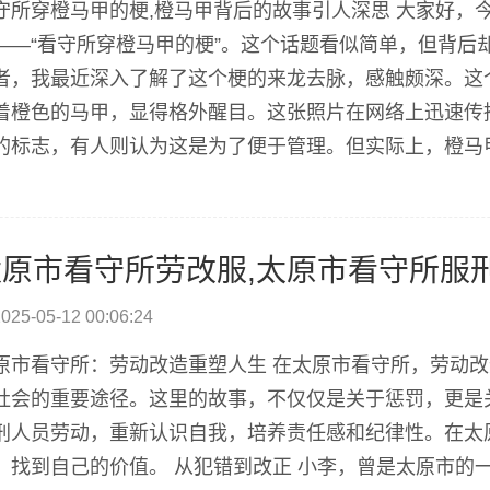
守所穿橙马甲的梗,橙马甲背后的故事引人深思 大家好，
——“看守所穿橙马甲的梗”。这个话题看似简单，但背后
者，我最近深入了解了这个梗的来龙去脉，感触颇深。这
着橙色的马甲，显得格外醒目。这张照片在网络上迅速传
的标志，有人则认为这是为了便于管理。但实际上，橙马
入调查，我不仅了解到了橙马甲的具体用途，更看到了看
我意识到，我们往往只关注表面的现象，而忽略了背后的人.
太原市看守所劳改服,太原市看守所服
025-05-12 00:06:24
原市看守所：劳动改造重塑人生 在太原市看守所，劳动
社会的重要途径。这里的故事，不仅仅是关于惩罚，更是关
刑人员劳动，重新认识自我，培养责任感和纪律性。在太
，找到自己的价值。 从犯错到改正 小李，曾是太原市的