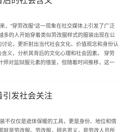
背后的社会含义
来，"穿劳改服"这一现象在社交媒体上引发了广泛
越多的人开始穿着类似劳改服样式的服装出现在公
的讨论，更折射出当代社会文化、价值观念和身份认
会含义，分析其背后的文化心理和社会因素。 穿劳
设计师对监狱服元素的借鉴，但随着时间推移，这一
，劳改服元素被广泛运用在各种服装设计中。这种
着引发社会关注
服装不仅仅是遮体保暖的工具，更是身份、地位和情
那就是劳改服。劳改服，顾名思义，是劳改人员所