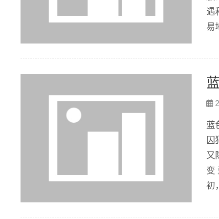
遇
易
服
劳
2
蓝
囚
又
变
初
狱
了