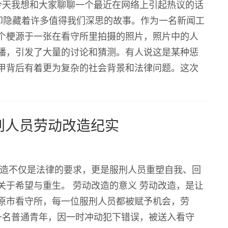
今天我想和大家聊聊一个最近在网络上引起热议的话
却隐藏着许多值得我们深思的故事。作为一名新闻工
个梗源于一张在看守所里拍摄的照片，照片中的人
播，引发了大量的讨论和猜测。有人说这是某种惩
甲背后有着更为复杂的社会背景和法律问题。这次
守所中那些被忽视的个体和他们的故事。这些故事
..
刑人员劳动改造纪实
改造不仅是法律的要求，更是服刑人员重塑自我、回
于希望与重生。 劳动改造的意义 劳动改造，是让
原市看守所，每一位服刑人员都被赋予机会，劳
一名普通青年，因一时冲动犯下错误，被送入看守