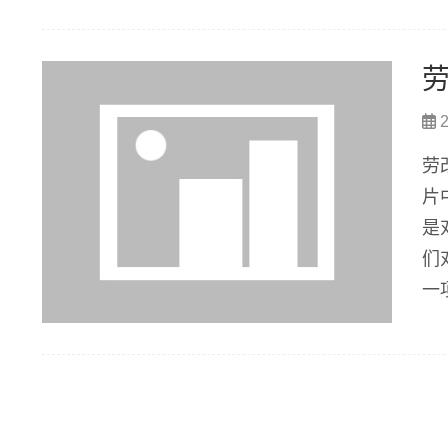
了
2
劳
片
是
们
一
着
解