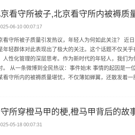
北京看守所被子,北京看守所内被褥质
025-06-10 00:07:17
京看守所被子质量引发热议，年轻人为何如此关注？ 近
是年轻群体对此表现出了极大的关注。这个话题不仅关乎
、人性化管理的深层思考。作为新时代的年轻人，我们为何
讨。 从一条微博到全民热议：事件始末 事情的起因是一
某看守所内的被褥质量堪忧，不仅薄如蝉翼，还散发着一
年轻群体，纷纷表达了自己的看法。 随着讨论的深入，更
褥存在发霉、异味等问题...
看守所穿橙马甲的梗,橙马甲背后的故
025-05-18 00:07:31