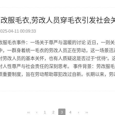
广泛的讨论。许多人对劳改制度的实际效果提出了...
劳改服毛衣,劳改人员穿毛衣引发社会
025-04-11 00:09:33
改服毛衣事件：一场关于尊严与温暖的讨论 近日，一则
中，一群身着统一毛衣的劳改人员正在劳动，这一场景迅
对劳改人员的基本关怀，也有人质疑这是否过于“优待”。
对人性尊严与社会责任的深刻思考。 事件背景：劳改服毛
项重要制度，旨在劳动帮助罪犯改过自新。长期以来，劳
他们的特殊身份。近期有网友曝光了一组劳改人员穿着毛
，这些毛衣是由当地监狱管理部门统一采购的，...
‹‹
‹
1
2
3
4
›
››