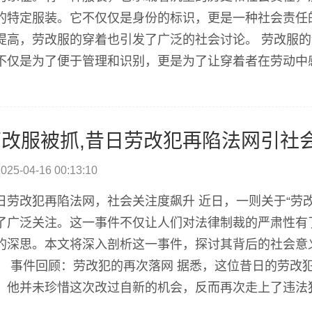
的特定服装。它不仅仅是身份的标识，更是一种社会责任
提高，劳改服的穿着也引发了广泛的社会讨论。 劳改服
不仅是为了便于管理和识别，更是为了让穿着者在劳动中
隐藏着无数个鲜为人知的故事和情感。每一个穿着劳改服
失过方向，但在穿上这身衣服的那一刻，他们开始了自我救赎
劳改服被抓,昔日劳改犯再陷法网引社
025-04-16 00:13:10
日劳改犯再陷法网，社会关注度飙升 近日，一则关于“劳
了广泛关注。这一事件不仅让人们对法律制裁的严肃性有
的深思。本文将深入剖析这一事件，探讨其背后的社会意
。 事件回顾：劳改犯的再次落网 据悉，这位昔日的劳改
。他并未珍惜这次改过自新的机会，反而再次走上了违法
困境，也让社会对劳改制度的有效性产生了质疑。 社会反