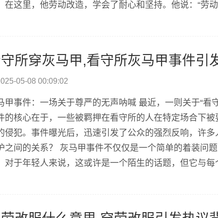
。在这里，他劳动改造，学会了耐心和坚持。他说：“劳
行为负责。” 劳动的日常 每天，太原市看守所的服刑人
工艺品制作。这些劳动不仅锻炼了他们...
看守所穿灰马甲,看守所灰马甲事件引
025-05-08 00:09:02
马甲事件：一场关于尊严的无声呐喊 最近，一则关于“看
件的核心在于，一些被羁押在看守所的人在特定场合下被
的侵犯。事件曝光后，迅速引发了公众的强烈反响，许多
护之间的关系？ 灰马甲事件不仅仅是一个简单的着装问
。对于年轻人来说，这或许是一个陌生的话题，但它与每
由的时代，而灰马甲事件让我们意识到，即便是在最艰难
：那些被忽视的情感 灰马甲事件之所以引发如此强...