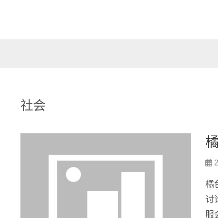
社会
2
橘
讨
服