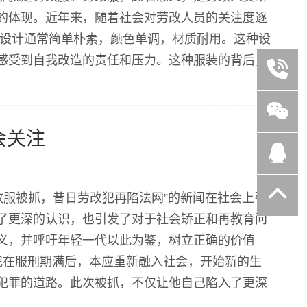
的体现。近年来，随着社会对劳改人员的关注度逐
的设计通常简单朴素，颜色单调，材质耐用。这种设
感受到自我改造的责任和压力。这种服装的背后，
的人，都有着一段不为人知的过去，他们或许曾经
...
会关注
改服被抓，昔日劳改犯再陷法网”的新闻在社会上引
了更深的认识，也引发了对于社会矫正和再教育问
义，并呼吁年轻一代以此为鉴，树立正确的价值
犯在服刑期满后，本应重新融入社会，开始新的生
犯罪的道路。此次被抓，不仅让他自己陷入了更深
响：公众对劳改制度的反思 这一事件在社会上引起