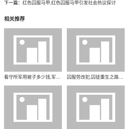
下一篇：
红色囚服马甲,红色囚服马甲引发社会热议探讨
相关推荐
看守所军用被子多少钱,军用被子价格揭秘看守所采购内幕曝光
囚服劳改犯,囚徒重生之路从劳改服到新生活