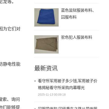
尼龙等。
蓝色监狱服装布料、
囚服布料
因为它们对
驼色犯人服装布料
防静电性能
最新资讯
看守所军用被子多少钱,军用被子价
格揭秘看守所采购内幕曝光
2025-11-13 00:09:18
搜索、询问
他们能够提
囚服劳改犯,囚徒重生之路从劳改服