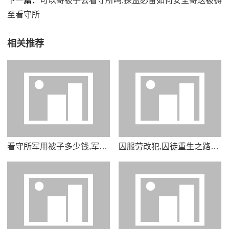
下一篇：
可以寄被子去看守所吗,探监必备如何安全寄送被褥
至看守所
相关推荐
看守所军用被子多少钱,军用被子价格揭秘看守所采购内幕曝光
囚服劳改犯,囚徒重生之路从劳改服到新生活