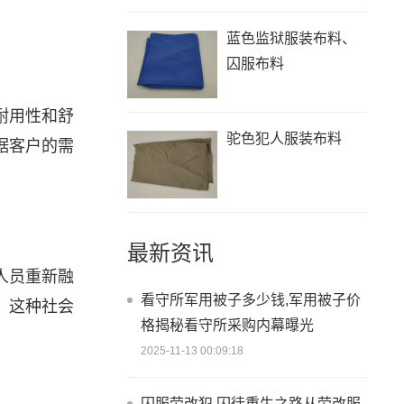
蓝色监狱服装布料、
囚服布料
耐用性和舒
驼色犯人服装布料
据客户的需
最新资讯
人员重新融
看守所军用被子多少钱,军用被子价
。这种社会
格揭秘看守所采购内幕曝光
2025-11-13 00:09:18
囚服劳改犯,囚徒重生之路从劳改服